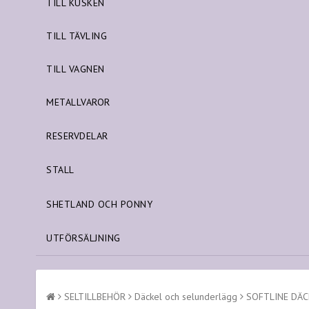
TILL KUSKEN
TILL TÄVLING
TILL VAGNEN
METALLVAROR
RESERVDELAR
STALL
SHETLAND OCH PONNY
UTFÖRSÄLJNING
SELTILLBEHÖR
Däckel och selunderlägg
SOFTLINE DÄ