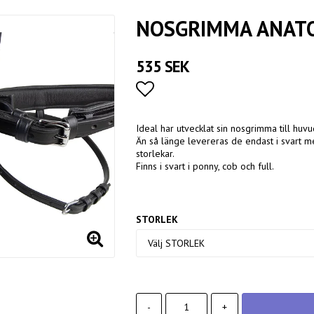
NOSGRIMMA ANAT
535 SEK
Lägg till i favoritlistan
Ideal har utvecklat sin nosgrimma till hu
Än så länge levereras de endast i svart me
storlekar.
Finns i svart i ponny, cob och full.
STORLEK
-
+