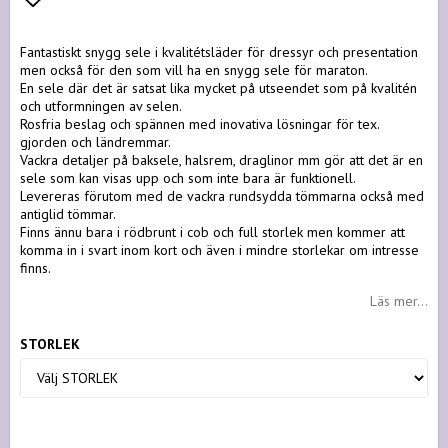
Lägg till i favoritlistan
Fantastiskt snygg sele i kvalitétsläder för dressyr och presentation
men också för den som vill ha en snygg sele för maraton.
En sele där det är satsat lika mycket på utseendet som på kvalitén
och utformningen av selen.
Rosfria beslag och spännen med inovativa lösningar för tex.
gjorden och ländremmar.
Vackra detaljer på baksele, halsrem, draglinor mm gör att det är en
sele som kan visas upp och som inte bara är funktionell.
Levereras förutom med de vackra rundsydda tömmarna också med
antiglid tömmar.
Finns ännu bara i rödbrunt i cob och full storlek men kommer att
komma in i svart inom kort och även i mindre storlekar om intresse
finns.
Läs mer...
STORLEK