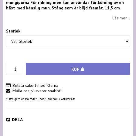
mungiporna.För ridning men kan användas för körning av en
häst med känslig mun. Stång som är böjd framåt. 11,5 cm
Läs mer...
Storlek
KÖP
Betala säkert med Klarna
Maila oss, vi svarar snabbt!
\* Redigera dessa rader under Innehåll > Artikelsida
DELA